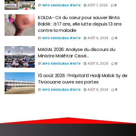
BY
INFO KINKELIBAA #MTG
AOÛT 7, 2026
0
KOLDA- Cri du cœur pour sauver Binta
Baldé : à 17 ans, elle lutte depuis 13 ans
contre la maladie
BY
INFO KINKELIBAA #MTG
AOÛT 6, 2026
0
MAGAL 2026: Analyse du discours du
Ministre Makhtar Cissé…
BY
INFO KINKELIBAA #MTG
AOÛT 6, 2026
0
10 août 2026 : l’Hôpital El Hadji Malick Sy de
Tivaouane ouvre ses portes
BY
INFO KINKELIBAA #MTG
AOÛT 6, 2026
0