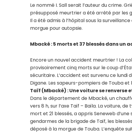
Le nommé I. Sall serait l’auteur du crime. Gr
présupposé meurtrier a été arrêté par les g
Il a été admis à l’hôpital sous la surveillan
morgue pour autopsie.
Mbacké : 5 morts et 37 blessés dans un 
Encore un nouvel accident meurtrier ! La col
provisoirement cinq morts sur le coup d’Éta
sécuritaire. L’accident est survenu ce lund
Digane. Les sapeurs-pompiers de Touba et l
Taïf (Mbacké) : Une voiture se renverse et 
Dans le département de Mbacké, un chauffeu
vers 8 h, sur l’axe Taïf – Baïla. La voiture, de
mort et 21 blessés, a appris Seneweb d’une 
gendarmes de la brigade de Taïf, les blessés
déposé à la morgue de Touba. L’enquête suit