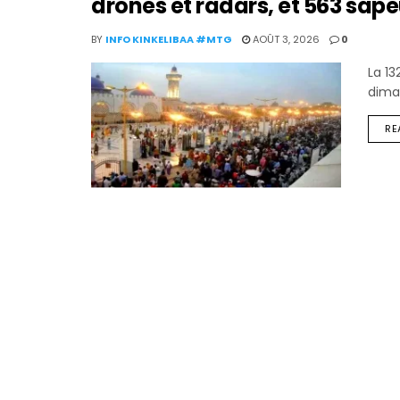
drones et radars, et 563 sa
BY
INFO KINKELIBAA #MTG
AOÛT 3, 2026
0
La 1
dima
RE