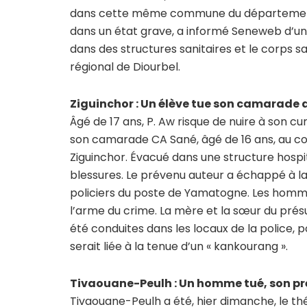
dans cette même commune du département 
dans un état grave, a informé Seneweb d’un
dans des structures sanitaires et le corps s
régional de Diourbel.
Ziguinchor : Un élève tue son camarade 
Âgé de 17 ans, P. Aw risque de nuire à son c
son camarade CA Sané, âgé de 16 ans, au c
Ziguinchor. Évacué dans une structure hospi
blessures. Le prévenu auteur a échappé à la
policiers du poste de Yamatogne. Les homme
l’arme du crime. La mère et la sœur du prés
été conduites dans les locaux de la police, 
serait liée à la tenue d’un « kankourang ».
Tivaouane-Peulh : Un homme tué, son pr
Tivaouane-Peulh a été, hier dimanche, le t