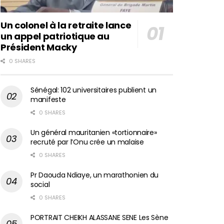
Un colonel à la retraite lance
un appel patriotique au
Président Macky
0 SHARES
Sénégal: 102 universitaires publient un
manifeste
0 SHARES
Un général mauritanien «tortionnaire»
recruté par l’Onu crée un malaise
0 SHARES
Pr Daouda Ndiaye, un marathonien du
social
0 SHARES
PORTRAIT CHEIKH ALASSANE SENE Les Sène