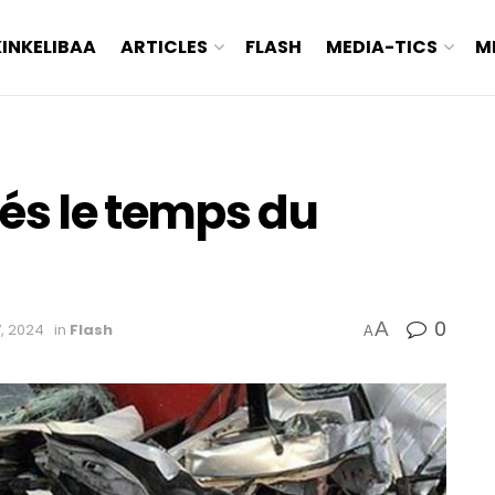
KINKELIBAA
ARTICLES
FLASH
MEDIA-TICS
M
rés le temps du
0
A
, 2024
in
Flash
A