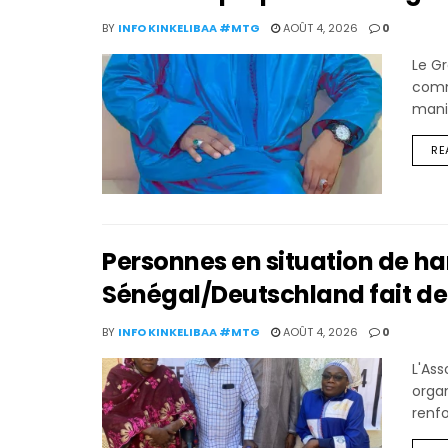
BY
INFO KINKELIBAA #MTG
AOÛT 4, 2026
0
Le G
commé
manif
RE
Personnes en situation de h
Sénégal/Deutschland fait de l
BY
INFO KINKELIBAA #MTG
AOÛT 4, 2026
0
L'As
organ
renfo