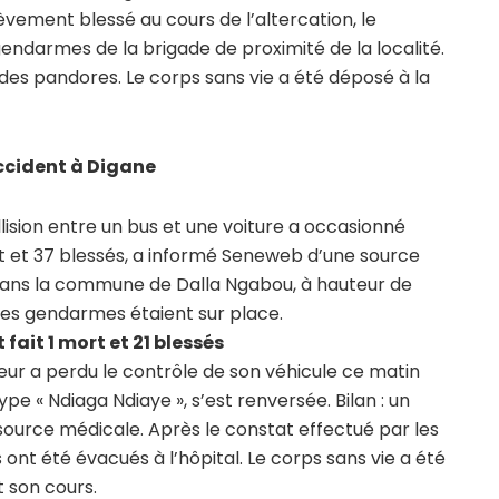
ièvement blessé au cours de l’altercation, le
endarmes de la brigade de proximité de la localité.
ce des pandores. Le corps sans vie a été déposé à la
accident à Digane
lision entre un bus et une voiture a occasionné
t et 37 blessés, a informé Seneweb d’une source
i dans la commune de Dalla Ngabou, à hauteur de
es gendarmes étaient sur place.
fait 1 mort et 21 blessés
r a perdu le contrôle de son véhicule ce matin
 type « Ndiaga Ndiaye », s’est renversée. Bilan : un
source médicale. Après le constat effectué par les
 ont été évacués à l’hôpital. Le corps sans vie a été
 son cours.