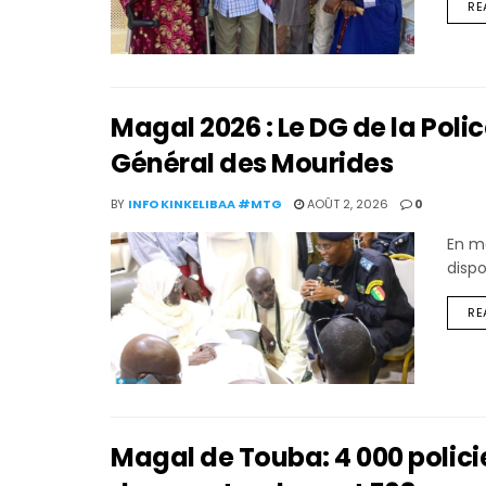
RE
Magal 2026 : Le DG de la Polic
Général des Mourides
BY
INFO KINKELIBAA #MTG
AOÛT 2, 2026
0
En m
dispo
RE
Magal de Touba: 4 000 polic