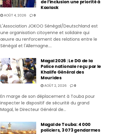
de l’inclusion une priorité à
Kaolack
AOÛT 4, 2026
0
L'Association JOKOO Sénégal/Deutschland est
une organisation citoyenne et solidaire qui
œuvre au renforcement des relations entre le
Sénégal et l'Allemagne....
Magal 2026 : Le DG de la
Police nationale reçu par le
Khalife Général des
Mourides
AOÛT 2, 2026
0
En marge de son déplacement à Touba pour
inspecter le dispositif de sécurité du grand
Magal, le Directeur Général de...
Magal de Touba: 4 000
policiers, 3 073 gendarmes