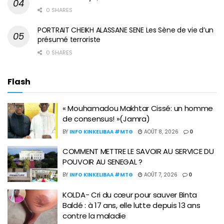
0 SHARES
PORTRAIT CHEIKH ALASSANE SENE Les Sène de vie d’un
présumé terroriste
0 SHARES
Flash
« Mouhamadou Makhtar Cissé: un homme
de consensus! »(Jamra)
BY
INFO KINKELIBAA #MTG
AOÛT 8, 2026
0
COMMENT METTRE LE SAVOIR AU SERVICE DU
POUVOIR AU SENEGAL ?
BY
INFO KINKELIBAA #MTG
AOÛT 7, 2026
0
KOLDA- Cri du cœur pour sauver Binta
Baldé : à 17 ans, elle lutte depuis 13 ans
contre la maladie