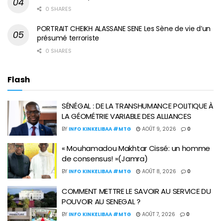
0 SHARES
PORTRAIT CHEIKH ALASSANE SENE Les Sène de vie d’un
présumé terroriste
0 SHARES
Flash
SÉNÉGAL : DE LA TRANSHUMANCE POLITIQUE À
LA GÉOMÉTRIE VARIABLE DES ALLIANCES
BY
INFO KINKELIBAA #MTG
AOÛT 9, 2026
0
« Mouhamadou Makhtar Cissé: un homme
de consensus! »(Jamra)
BY
INFO KINKELIBAA #MTG
AOÛT 8, 2026
0
COMMENT METTRE LE SAVOIR AU SERVICE DU
POUVOIR AU SENEGAL ?
BY
INFO KINKELIBAA #MTG
AOÛT 7, 2026
0