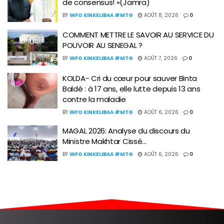
de consensus! »(Jamra)
BY
INFO KINKELIBAA #MTG
AOÛT 8, 2026
0
COMMENT METTRE LE SAVOIR AU SERVICE DU
POUVOIR AU SENEGAL ?
BY
INFO KINKELIBAA #MTG
AOÛT 7, 2026
0
KOLDA- Cri du cœur pour sauver Binta
Baldé : à 17 ans, elle lutte depuis 13 ans
contre la maladie
BY
INFO KINKELIBAA #MTG
AOÛT 6, 2026
0
MAGAL 2026: Analyse du discours du
Ministre Makhtar Cissé…
BY
INFO KINKELIBAA #MTG
AOÛT 6, 2026
0