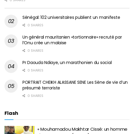
Sénégal: 102 universitaires publient un manifeste
0 SHARES
Un général mauritanien «tortionnaire» recruté par
l’Onu crée un malaise
0 SHARES
Pr Daouda Ndiaye, un marathonien du social
0 SHARES
PORTRAIT CHEIKH ALASSANE SENE Les Sène de vie d’un
présumé terroriste
0 SHARES
Flash
« Mouhamadou Makhtar Cissé: un homme