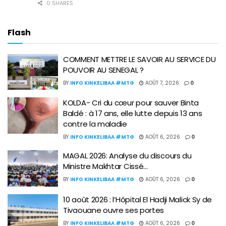
0 SHARES
Flash
COMMENT METTRE LE SAVOIR AU SERVICE DU
POUVOIR AU SENEGAL ?
BY
INFO KINKELIBAA #MTG
AOÛT 7, 2026
0
KOLDA- Cri du cœur pour sauver Binta
Baldé : à 17 ans, elle lutte depuis 13 ans
contre la maladie
BY
INFO KINKELIBAA #MTG
AOÛT 6, 2026
0
MAGAL 2026: Analyse du discours du
Ministre Makhtar Cissé…
BY
INFO KINKELIBAA #MTG
AOÛT 6, 2026
0
10 août 2026 : l’Hôpital El Hadji Malick Sy de
Tivaouane ouvre ses portes
BY
INFO KINKELIBAA #MTG
AOÛT 6, 2026
0