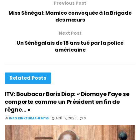
Previous Post
Miss Sénégal: Mamico convoquée à la Brigade
des mœurs
Next Post
Un Sénégalais de 18 ans tué par la police
américaine
Related
Posts
ITV: Boubacar Boris Diop: « Diomaye Faye se
comporte comme un Président en fin de
règne… »
BY
INFO KINKELIBAA #MTG
AOÛT 7, 2026
0