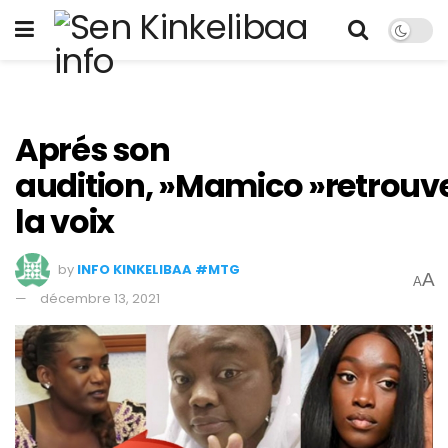
Aprés son
audition, »Mamico »retrouv
la voix
by
INFO KINKELIBAA #MTG
A
A
décembre 13, 2021