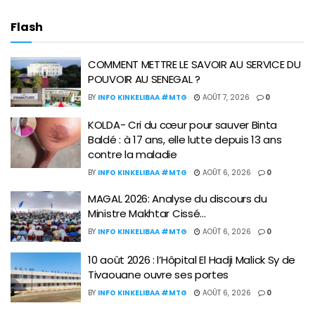
Flash
COMMENT METTRE LE SAVOIR AU SERVICE DU
POUVOIR AU SENEGAL ?
BY
INFO KINKELIBAA #MTG
AOÛT 7, 2026
0
KOLDA- Cri du cœur pour sauver Binta
Baldé : à 17 ans, elle lutte depuis 13 ans
contre la maladie
BY
INFO KINKELIBAA #MTG
AOÛT 6, 2026
0
MAGAL 2026: Analyse du discours du
Ministre Makhtar Cissé…
BY
INFO KINKELIBAA #MTG
AOÛT 6, 2026
0
10 août 2026 : l’Hôpital El Hadji Malick Sy de
Tivaouane ouvre ses portes
BY
INFO KINKELIBAA #MTG
AOÛT 6, 2026
0