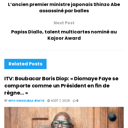
L’ancien premier ministre japonais Shinzo Abe
assassiné par balles
Next Post
Papiss Diallo, talent multicartes nominé au
Kajoor Award
Related
Posts
ITV: Boubacar Boris Diop: « Diomaye Faye se
comporte comme un Président en fin de
règne… »
BY
INFO KINKELIBAA #MTG
AOÛT 7, 2026
0