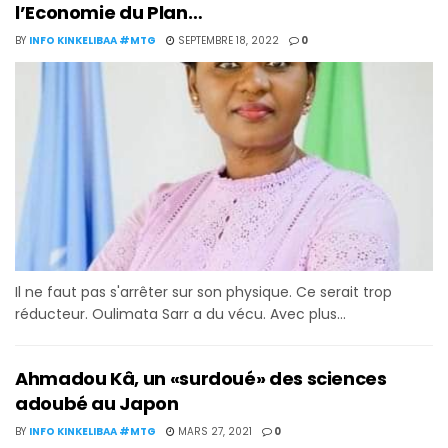
l’Economie du Plan…
BY
INFO KINKELIBAA #MTG
SEPTEMBRE 18, 2022
0
Il ne faut pas s'arrêter sur son physique. Ce serait trop
réducteur. Oulimata Sarr a du vécu. Avec plus...
Ahmadou Kâ, un «surdoué» des sciences
adoubé au Japon
BY
INFO KINKELIBAA #MTG
MARS 27, 2021
0