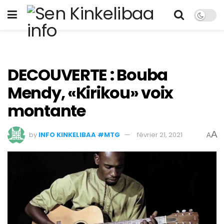
DECOUVERTE : Bouba
Mendy, «Kirikou» voix
montante
A
by
INFO KINKELIBAA #MTG
février 21, 2021
A