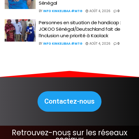
Sénégal
BY
INFO KINKELIBAA #MTG
AOÛT 4, 2026
0
Personnes en situation de handicap :
JOKOO Sénégal/Deutschland fait de
l’inclusion une priorité à Kaolack
BY
INFO KINKELIBAA #MTG
AOÛT 4, 2026
0
Contactez-nous
Retrouvez-nous sur les réseaux