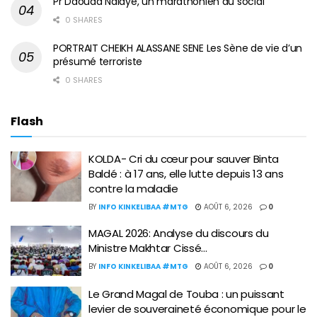
Pr Daouda Ndiaye, un marathonien du social
0 SHARES
PORTRAIT CHEIKH ALASSANE SENE Les Sène de vie d’un
présumé terroriste
0 SHARES
Flash
KOLDA- Cri du cœur pour sauver Binta
Baldé : à 17 ans, elle lutte depuis 13 ans
contre la maladie
BY
INFO KINKELIBAA #MTG
AOÛT 6, 2026
0
MAGAL 2026: Analyse du discours du
Ministre Makhtar Cissé…
BY
INFO KINKELIBAA #MTG
AOÛT 6, 2026
0
Le Grand Magal de Touba : un puissant
levier de souveraineté économique pour le